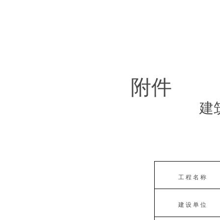
附件
建
济
工
程
名
称
建
设
单
位